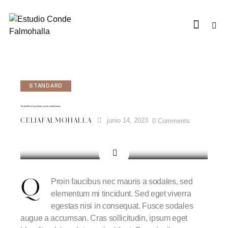
STANDARD
The portfolio of your dream can be created easily
junio 14, 2023
0
Comments
CELIAFALMOHALLA
Proin faucibus nec mauris a sodales, sed
Q
elementum mi tincidunt. Sed eget viverra
egestas nisi in consequat. Fusce sodales
augue a accumsan. Cras sollicitudin, ipsum eget