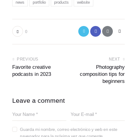
news
portfolio
products
website
0
PREVIOUS
NEXT
Favorite creative
Photography
podcasts in 2023
composition tips for
beginners
Leave a comment
Guarda mi nombre, correo electrónico y web en este
navegador para la próxima vez que comente.