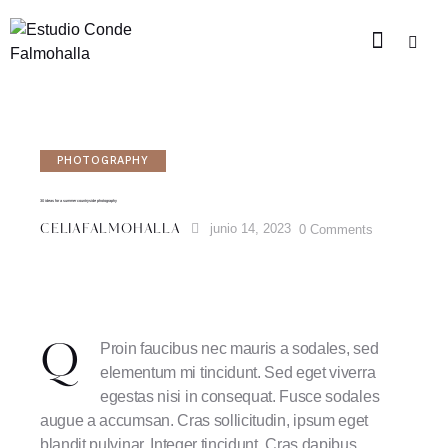
PHOTOGRAPHY
30 ideas for a summer countryside photography
junio 14, 2023
0
Comments
CELIAFALMOHALLA
Proin faucibus nec mauris a sodales, sed
Q
elementum mi tincidunt. Sed eget viverra
egestas nisi in consequat. Fusce sodales
augue a accumsan. Cras sollicitudin, ipsum eget
blandit pulvinar. Integer tincidunt. Cras dapibus.